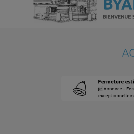
BYA
BIENVENUE 
A
Fermeture esti
📨 Annonce – Fe
exceptionnelleme
AOÛT , aux horair
Byans sera excep