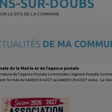
NS-SUR-DOUBS
SUR LE SITE DE LA COMMUNE
CTUALITÉS
DE MA COMMU
vale de la Mairie et de l’agence postale
rmeture de l’Agence Postale Communale L’Agence Postale Commu
nt fermée du SAMEDI 8 AOÛT au SAMEDI 29 AOÛT inclus . La réouv
es habituels. Merci de votre compréhension. 🏛️ Annonce – Fermet
tionnellement fermée du SAMEDI 8 AOÛT au SAMEDI 22 AOÛT inclus