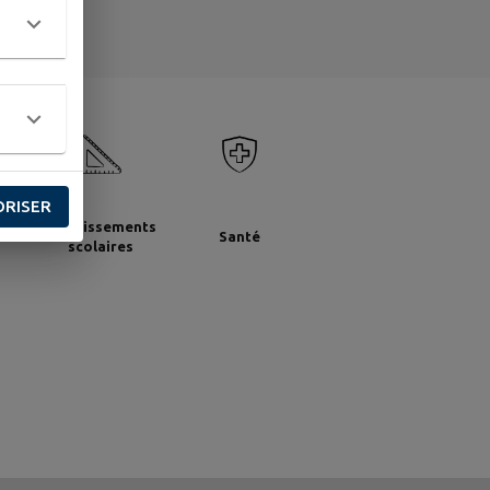
ORISER
nts
Établissements
Santé
scolaires