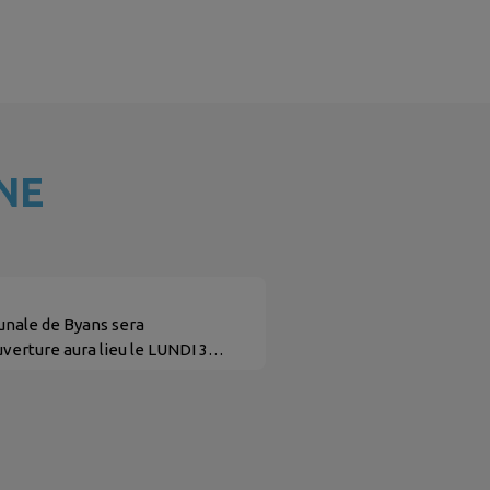
NE
nale de Byans sera
erture aura lieu le LUNDI 31
ure de la Mairie La Mairie de
 . La...