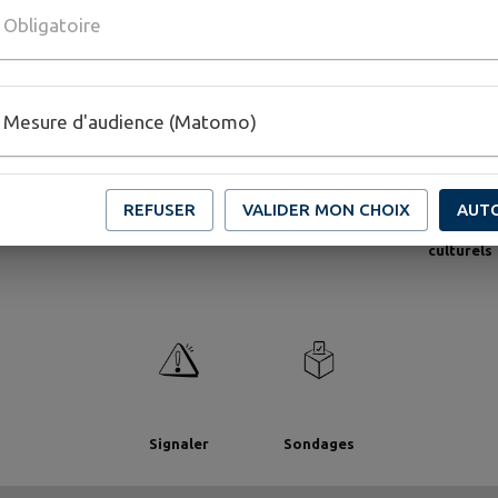
Obligatoire
Mesure d'audience (Matomo)
REFUSER
VALIDER MON CHOIX
AUT
Établisseme
ssociations
Boîte à idées
Commerces
culturels
Signaler
Sondages